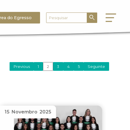
rea do Egresso
Previous
1
2
3
4
5
Seguinte
15 Novembro 2025