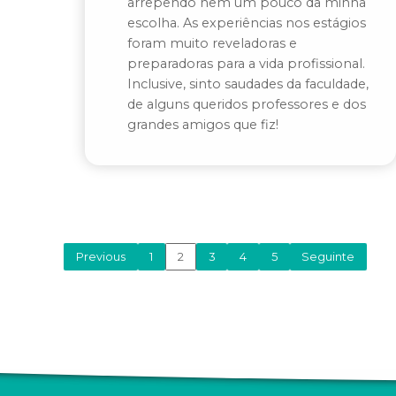
arrependo nem um pouco da minha
escolha. As experiências nos estágios
foram muito reveladoras e
preparadoras para a vida profissional.
Inclusive, sinto saudades da faculdade,
de alguns queridos professores e dos
grandes amigos que fiz!
Previous
1
2
3
4
5
Seguinte